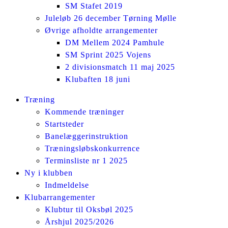
SM Stafet 2019
Juleløb 26 december Tørning Mølle
Øvrige afholdte arrangementer
DM Mellem 2024 Pamhule
SM Sprint 2025 Vojens
2 divisionsmatch 11 maj 2025
Klubaften 18 juni
Facebook
Instagram
Træning
page
page
Kommende træninger
opens
opens
Startsteder
in
in
Banelæggerinstruktion
new
new
Træningsløbskonkurrence
window
window
Terminsliste nr 1 2025
Ny i klubben
Indmeldelse
Klubarrangementer
Klubtur til Oksbøl 2025
Årshjul 2025/2026