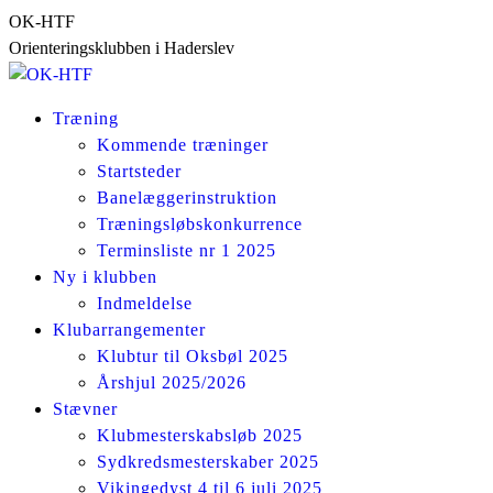
Skip
OK-HTF
to
Orienteringsklubben i Haderslev
content
Træning
Kommende træninger
Startsteder
Banelæggerinstruktion
Træningsløbskonkurrence
Terminsliste nr 1 2025
Ny i klubben
Indmeldelse
Klubarrangementer
Klubtur til Oksbøl 2025
Årshjul 2025/2026
Stævner
Klubmesterskabsløb 2025
Sydkredsmesterskaber 2025
Vikingedyst 4 til 6 juli 2025