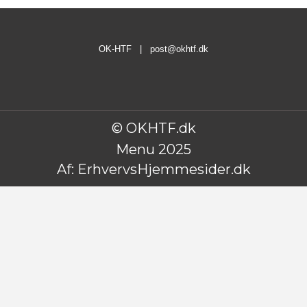
OK-HTF |
post@okhtf.dk
© OKHTF.dk
Menu 2025
Af:
ErhvervsHjemmesider.dk