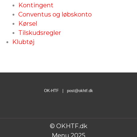
Kontingent
Conventus og løbskonto
Kørsel
Tilskudsregler
Klubtøj
OK-HTF |
post@okhtf.dk
© OKHTF.dk
Menu 2025