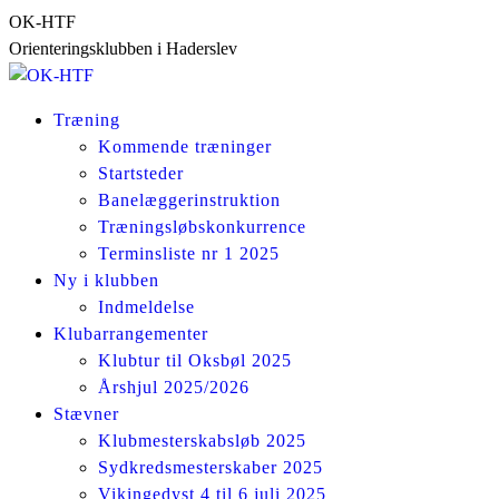
Skip
OK-HTF
to
Orienteringsklubben i Haderslev
content
Træning
Kommende træninger
Startsteder
Banelæggerinstruktion
Træningsløbskonkurrence
Terminsliste nr 1 2025
Ny i klubben
Indmeldelse
Klubarrangementer
Klubtur til Oksbøl 2025
Årshjul 2025/2026
Stævner
Klubmesterskabsløb 2025
Sydkredsmesterskaber 2025
Vikingedyst 4 til 6 juli 2025