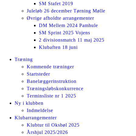
SM Stafet 2019
Juleløb 26 december Tørning Mølle
Øvrige afholdte arrangementer
DM Mellem 2024 Pamhule
SM Sprint 2025 Vojens
2 divisionsmatch 11 maj 2025
Klubaften 18 juni
Facebook
Instagram
Træning
page
page
Kommende træninger
opens
opens
Startsteder
in
in
Banelæggerinstruktion
new
new
Træningsløbskonkurrence
window
window
Terminsliste nr 1 2025
Ny i klubben
Indmeldelse
Klubarrangementer
Klubtur til Oksbøl 2025
Årshjul 2025/2026