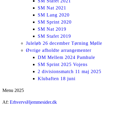
SM Stafet 2021
SM Nat 2021
SM Lang 2020
SM Sprint 2020
SM Nat 2019
SM Stafet 2019
Juleløb 26 december Tørning Mølle
Øvrige afholdte arrangementer
DM Mellem 2024 Pamhule
SM Sprint 2025 Vojens
2 divisionsmatch 11 maj 2025
Klubaften 18 juni
Menu 2025
Af:
ErhvervsHjemmesider.dk
ti
t