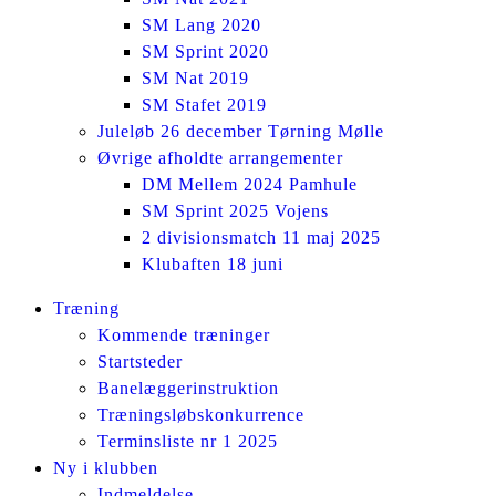
SM Lang 2020
SM Sprint 2020
SM Nat 2019
SM Stafet 2019
Juleløb 26 december Tørning Mølle
Øvrige afholdte arrangementer
DM Mellem 2024 Pamhule
SM Sprint 2025 Vojens
2 divisionsmatch 11 maj 2025
Klubaften 18 juni
Facebook
Instagram
Træning
page
page
Kommende træninger
opens
opens
Startsteder
in
in
Banelæggerinstruktion
new
new
Træningsløbskonkurrence
window
window
Terminsliste nr 1 2025
Ny i klubben
Indmeldelse