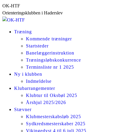
Skip
OK-HTF
to
Orienteringsklubben i Haderslev
content
Træning
Kommende træninger
Startsteder
Banelæggerinstruktion
Træningsløbskonkurrence
Terminsliste nr 1 2025
Ny i klubben
Indmeldelse
Klubarrangementer
Klubtur til Oksbøl 2025
Årshjul 2025/2026
Stævner
Klubmesterskabsløb 2025
Sydkredsmesterskaber 2025
Vikingedyst 4 til 6 juli 2025