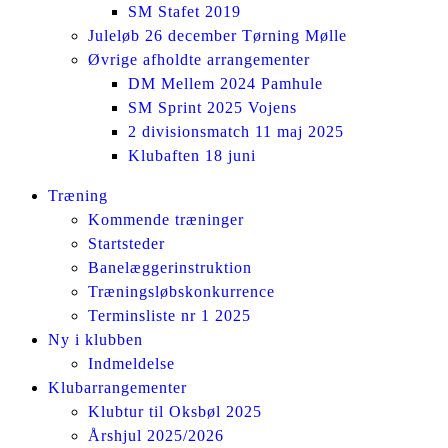
SM Stafet 2019
Juleløb 26 december Tørning Mølle
Øvrige afholdte arrangementer
DM Mellem 2024 Pamhule
SM Sprint 2025 Vojens
2 divisionsmatch 11 maj 2025
Klubaften 18 juni
Facebook
Instagram
Træning
page
page
Kommende træninger
opens
opens
Startsteder
in
in
Banelæggerinstruktion
new
new
Træningsløbskonkurrence
window
window
Terminsliste nr 1 2025
Ny i klubben
Indmeldelse
Klubarrangementer
Klubtur til Oksbøl 2025
Årshjul 2025/2026