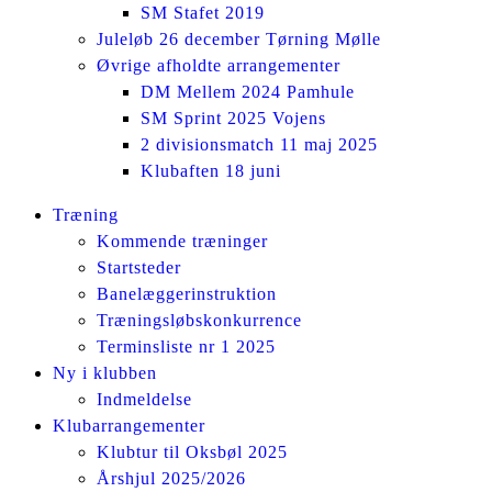
SM Stafet 2019
Juleløb 26 december Tørning Mølle
Øvrige afholdte arrangementer
DM Mellem 2024 Pamhule
SM Sprint 2025 Vojens
2 divisionsmatch 11 maj 2025
Klubaften 18 juni
Facebook
Instagram
Træning
page
page
Kommende træninger
opens
opens
Startsteder
in
in
Banelæggerinstruktion
new
new
Træningsløbskonkurrence
window
window
Terminsliste nr 1 2025
Ny i klubben
Indmeldelse
Klubarrangementer
Klubtur til Oksbøl 2025
Årshjul 2025/2026