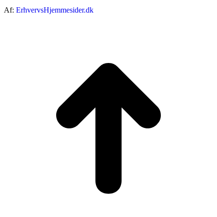
Af:
ErhvervsHjemmesider.dk
ti
t