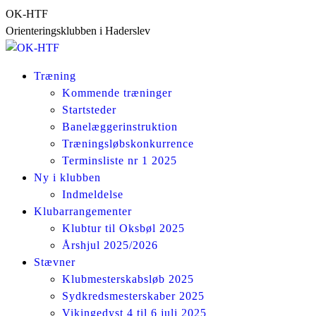
Skip
OK-HTF
to
Orienteringsklubben i Haderslev
content
Træning
Kommende træninger
Startsteder
Banelæggerinstruktion
Træningsløbskonkurrence
Terminsliste nr 1 2025
Ny i klubben
Indmeldelse
Klubarrangementer
Klubtur til Oksbøl 2025
Årshjul 2025/2026
Stævner
Klubmesterskabsløb 2025
Sydkredsmesterskaber 2025
Vikingedyst 4 til 6 juli 2025