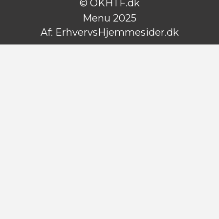
© OKHTF.dk
Menu 2025
Af:
ErhvervsHjemmesider.dk