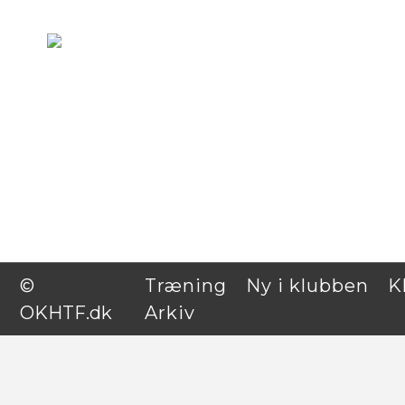
Træning
Ny i klubben
©
Træning
Ny i klubben
K
OKHTF.dk
Arkiv