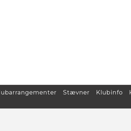
Klubarrangementer
Stævner
Klubinfo
lubarrangementer
Stævner
Klubinfo