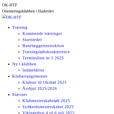
Skip
OK-HTF
to
Orienteringsklubben i Haderslev
content
Træning
Kommende træninger
Startsteder
Banelæggerinstruktion
Træningsløbskonkurrence
Terminsliste nr 1 2025
Ny i klubben
Indmeldelse
Klubarrangementer
Klubtur til Oksbøl 2025
Årshjul 2025/2026
Stævner
Klubmesterskabsløb 2025
Sydkredsmesterskaber 2025
Vikingedyst 4 til 6 juli 2025