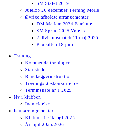
SM Stafet 2019
Juleløb 26 december Tørning Mølle
Øvrige afholdte arrangementer
DM Mellem 2024 Pamhule
SM Sprint 2025 Vojens
2 divisionsmatch 11 maj 2025
Klubaften 18 juni
Facebook
Instagram
Træning
page
page
Kommende træninger
opens
opens
Startsteder
in
in
Banelæggerinstruktion
new
new
Træningsløbskonkurrence
window
window
Terminsliste nr 1 2025
Ny i klubben
Indmeldelse
Klubarrangementer
Klubtur til Oksbøl 2025
Årshjul 2025/2026