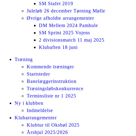
SM Stafet 2019
Juleløb 26 december Tørning Mølle
Øvrige afholdte arrangementer
DM Mellem 2024 Pamhule
SM Sprint 2025 Vojens
2 divisionsmatch 11 maj 2025
Klubaften 18 juni
Facebook
Instagram
Træning
page
page
Kommende træninger
opens
opens
Startsteder
in
in
Banelæggerinstruktion
new
new
Træningsløbskonkurrence
window
window
Terminsliste nr 1 2025
Ny i klubben
Indmeldelse
Klubarrangementer
Klubtur til Oksbøl 2025
Årshjul 2025/2026