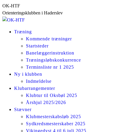
Skip
OK-HTF
to
Orienteringsklubben i Haderslev
content
Træning
Kommende træninger
Startsteder
Banelæggerinstruktion
Træningsløbskonkurrence
Terminsliste nr 1 2025
Ny i klubben
Indmeldelse
Klubarrangementer
Klubtur til Oksbøl 2025
Årshjul 2025/2026
Stævner
Klubmesterskabsløb 2025
Sydkredsmesterskaber 2025
Vikingedyst 4 til 6 juli 2025