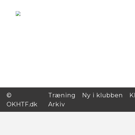
Træning
Ny i klubben
©
Træning
Ny i klubben
K
OKHTF.dk
Arkiv