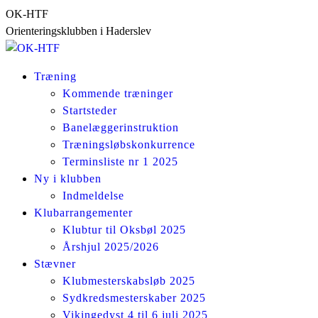
Skip
OK-HTF
to
Orienteringsklubben i Haderslev
content
Træning
Kommende træninger
Startsteder
Banelæggerinstruktion
Træningsløbskonkurrence
Terminsliste nr 1 2025
Ny i klubben
Indmeldelse
Klubarrangementer
Klubtur til Oksbøl 2025
Årshjul 2025/2026
Stævner
Klubmesterskabsløb 2025
Sydkredsmesterskaber 2025
Vikingedyst 4 til 6 juli 2025