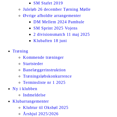
SM Stafet 2019
Juleløb 26 december Tørning Mølle
Øvrige afholdte arrangementer
DM Mellem 2024 Pamhule
SM Sprint 2025 Vojens
2 divisionsmatch 11 maj 2025
Klubaften 18 juni
Facebook
Instagram
Træning
page
page
Kommende træninger
opens
opens
Startsteder
in
in
Banelæggerinstruktion
new
new
Træningsløbskonkurrence
window
window
Terminsliste nr 1 2025
Ny i klubben
Indmeldelse
Klubarrangementer
Klubtur til Oksbøl 2025
Årshjul 2025/2026