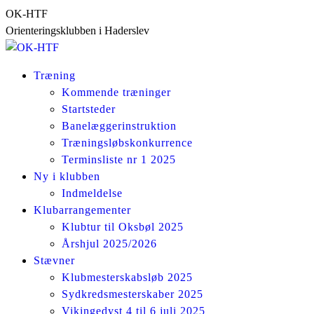
Skip
OK-HTF
to
Orienteringsklubben i Haderslev
content
Træning
Kommende træninger
Startsteder
Banelæggerinstruktion
Træningsløbskonkurrence
Terminsliste nr 1 2025
Ny i klubben
Indmeldelse
Klubarrangementer
Klubtur til Oksbøl 2025
Årshjul 2025/2026
Stævner
Klubmesterskabsløb 2025
Sydkredsmesterskaber 2025
Vikingedyst 4 til 6 juli 2025