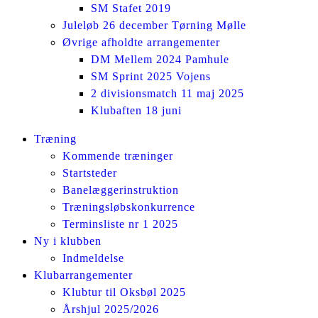
SM Stafet 2019
Juleløb 26 december Tørning Mølle
Øvrige afholdte arrangementer
DM Mellem 2024 Pamhule
SM Sprint 2025 Vojens
2 divisionsmatch 11 maj 2025
Klubaften 18 juni
Facebook
Instagram
Træning
page
page
Kommende træninger
opens
opens
Startsteder
in
in
Banelæggerinstruktion
new
new
Træningsløbskonkurrence
window
window
Terminsliste nr 1 2025
Ny i klubben
Indmeldelse
Klubarrangementer
Klubtur til Oksbøl 2025
Årshjul 2025/2026