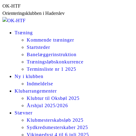
Skip
OK-HTF
to
Orienteringsklubben i Haderslev
content
Træning
Kommende træninger
Startsteder
Banelæggerinstruktion
Træningsløbskonkurrence
Terminsliste nr 1 2025
Ny i klubben
Indmeldelse
Klubarrangementer
Klubtur til Oksbøl 2025
Årshjul 2025/2026
Stævner
Klubmesterskabsløb 2025
Sydkredsmesterskaber 2025
Vikingedyst 4 til 6 juli 2025