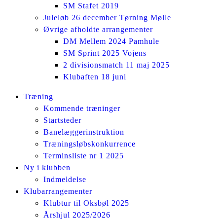
SM Stafet 2019
Juleløb 26 december Tørning Mølle
Øvrige afholdte arrangementer
DM Mellem 2024 Pamhule
SM Sprint 2025 Vojens
2 divisionsmatch 11 maj 2025
Klubaften 18 juni
Facebook
Instagram
Træning
page
page
Kommende træninger
opens
opens
Startsteder
in
in
Banelæggerinstruktion
new
new
Træningsløbskonkurrence
window
window
Terminsliste nr 1 2025
Ny i klubben
Indmeldelse
Klubarrangementer
Klubtur til Oksbøl 2025
Årshjul 2025/2026