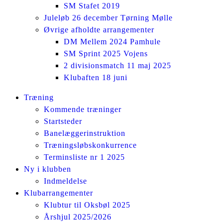
SM Stafet 2019
Juleløb 26 december Tørning Mølle
Øvrige afholdte arrangementer
DM Mellem 2024 Pamhule
SM Sprint 2025 Vojens
2 divisionsmatch 11 maj 2025
Klubaften 18 juni
Facebook
Instagram
Træning
page
page
Kommende træninger
opens
opens
Startsteder
in
in
Banelæggerinstruktion
new
new
Træningsløbskonkurrence
window
window
Terminsliste nr 1 2025
Ny i klubben
Indmeldelse
Klubarrangementer
Klubtur til Oksbøl 2025
Årshjul 2025/2026