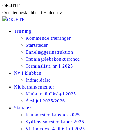
Skip
OK-HTF
to
Orienteringsklubben i Haderslev
content
Træning
Kommende træninger
Startsteder
Banelæggerinstruktion
Træningsløbskonkurrence
Terminsliste nr 1 2025
Ny i klubben
Indmeldelse
Klubarrangementer
Klubtur til Oksbøl 2025
Årshjul 2025/2026
Stævner
Klubmesterskabsløb 2025
Sydkredsmesterskaber 2025
Vikingedyst 4 til 6 juli 2025