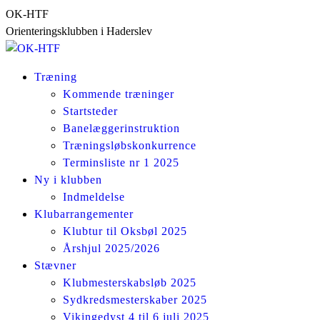
Skip
OK-HTF
to
Orienteringsklubben i Haderslev
content
Træning
Kommende træninger
Startsteder
Banelæggerinstruktion
Træningsløbskonkurrence
Terminsliste nr 1 2025
Ny i klubben
Indmeldelse
Klubarrangementer
Klubtur til Oksbøl 2025
Årshjul 2025/2026
Stævner
Klubmesterskabsløb 2025
Sydkredsmesterskaber 2025
Vikingedyst 4 til 6 juli 2025