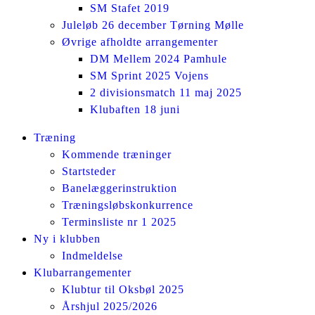
SM Stafet 2019
Juleløb 26 december Tørning Mølle
Øvrige afholdte arrangementer
DM Mellem 2024 Pamhule
SM Sprint 2025 Vojens
2 divisionsmatch 11 maj 2025
Klubaften 18 juni
Facebook
Instagram
Træning
page
page
Kommende træninger
opens
opens
Startsteder
in
in
Banelæggerinstruktion
new
new
Træningsløbskonkurrence
window
window
Terminsliste nr 1 2025
Ny i klubben
Indmeldelse
Klubarrangementer
Klubtur til Oksbøl 2025
Årshjul 2025/2026