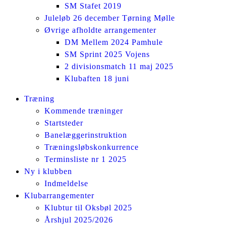
SM Stafet 2019
Juleløb 26 december Tørning Mølle
Øvrige afholdte arrangementer
DM Mellem 2024 Pamhule
SM Sprint 2025 Vojens
2 divisionsmatch 11 maj 2025
Klubaften 18 juni
Facebook
Instagram
Træning
page
page
Kommende træninger
opens
opens
Startsteder
in
in
Banelæggerinstruktion
new
new
Træningsløbskonkurrence
window
window
Terminsliste nr 1 2025
Ny i klubben
Indmeldelse
Klubarrangementer
Klubtur til Oksbøl 2025
Årshjul 2025/2026