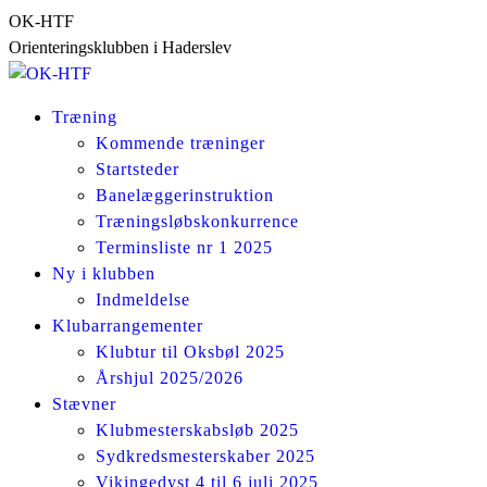
Skip
OK-HTF
to
Orienteringsklubben i Haderslev
content
Træning
Kommende træninger
Startsteder
Banelæggerinstruktion
Træningsløbskonkurrence
Terminsliste nr 1 2025
Ny i klubben
Indmeldelse
Klubarrangementer
Klubtur til Oksbøl 2025
Årshjul 2025/2026
Stævner
Klubmesterskabsløb 2025
Sydkredsmesterskaber 2025
Vikingedyst 4 til 6 juli 2025