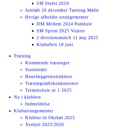
SM Stafet 2019
Juleløb 26 december Tørning Mølle
Øvrige afholdte arrangementer
DM Mellem 2024 Pamhule
SM Sprint 2025 Vojens
2 divisionsmatch 11 maj 2025
Klubaften 18 juni
Facebook
Instagram
Træning
page
page
Kommende træninger
opens
opens
Startsteder
in
in
Banelæggerinstruktion
new
new
Træningsløbskonkurrence
window
window
Terminsliste nr 1 2025
Ny i klubben
Indmeldelse
Klubarrangementer
Klubtur til Oksbøl 2025
Årshjul 2025/2026