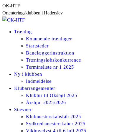
Skip
OK-HTF
to
Orienteringsklubben i Haderslev
content
Træning
Kommende træninger
Startsteder
Banelæggerinstruktion
Træningsløbskonkurrence
Terminsliste nr 1 2025
Ny i klubben
Indmeldelse
Klubarrangementer
Klubtur til Oksbøl 2025
Årshjul 2025/2026
Stævner
Klubmesterskabsløb 2025
Sydkredsmesterskaber 2025
Vikingedyst 4 til 6 juli 2025