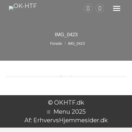
Facebook
Instagram
page
page
opens
opens
IMG_0423
in
in
Du er her:
Forside
IMG_0423
new
new
window
window
© OKHTF.dk
Menu 2025
Af:
ErhvervsHjemmesider.dk