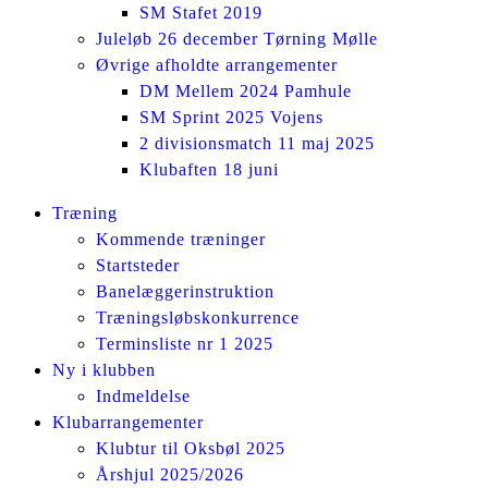
SM Stafet 2019
Juleløb 26 december Tørning Mølle
Øvrige afholdte arrangementer
DM Mellem 2024 Pamhule
SM Sprint 2025 Vojens
2 divisionsmatch 11 maj 2025
Klubaften 18 juni
Facebook
Instagram
Træning
page
page
Kommende træninger
opens
opens
Startsteder
in
in
Banelæggerinstruktion
new
new
Træningsløbskonkurrence
window
window
Terminsliste nr 1 2025
Ny i klubben
Indmeldelse
Klubarrangementer
Klubtur til Oksbøl 2025
Årshjul 2025/2026