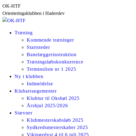
Skip
OK-HTF
to
Orienteringsklubben i Haderslev
content
Træning
Kommende træninger
Startsteder
Banelæggerinstruktion
Træningsløbskonkurrence
Terminsliste nr 1 2025
Ny i klubben
Indmeldelse
Klubarrangementer
Klubtur til Oksbøl 2025
Årshjul 2025/2026
Stævner
Klubmesterskabsløb 2025
Sydkredsmesterskaber 2025
Vikingedyst 4 til 6 juli 2025