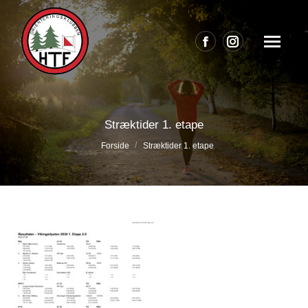
Facebook
Instagram
page
page
opens
opens
in
in
Stræktider 1. etape
new
new
Du er her:
Forside
Stræktider 1. etape
window
window