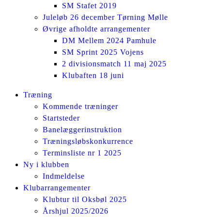
SM Stafet 2019
Juleløb 26 december Tørning Mølle
Øvrige afholdte arrangementer
DM Mellem 2024 Pamhule
SM Sprint 2025 Vojens
2 divisionsmatch 11 maj 2025
Klubaften 18 juni
Facebook
Instagram
Træning
page
page
Kommende træninger
opens
opens
Startsteder
in
in
Banelæggerinstruktion
new
new
Træningsløbskonkurrence
window
window
Terminsliste nr 1 2025
Ny i klubben
Indmeldelse
Klubarrangementer
Klubtur til Oksbøl 2025
Årshjul 2025/2026