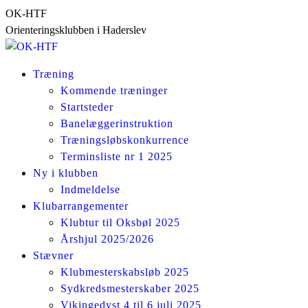
Skip
OK-HTF
to
Orienteringsklubben i Haderslev
content
Træning
Kommende træninger
Startsteder
Banelæggerinstruktion
Træningsløbskonkurrence
Terminsliste nr 1 2025
Ny i klubben
Indmeldelse
Klubarrangementer
Klubtur til Oksbøl 2025
Årshjul 2025/2026
Stævner
Klubmesterskabsløb 2025
Sydkredsmesterskaber 2025
Vikingedyst 4 til 6 juli 2025