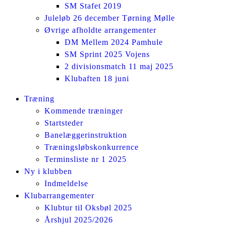
SM Stafet 2019
Juleløb 26 december Tørning Mølle
Øvrige afholdte arrangementer
DM Mellem 2024 Pamhule
SM Sprint 2025 Vojens
2 divisionsmatch 11 maj 2025
Klubaften 18 juni
Facebook
Instagram
Træning
page
page
Kommende træninger
opens
opens
Startsteder
in
in
Banelæggerinstruktion
new
new
Træningsløbskonkurrence
window
window
Terminsliste nr 1 2025
Ny i klubben
Indmeldelse
Klubarrangementer
Klubtur til Oksbøl 2025
Årshjul 2025/2026