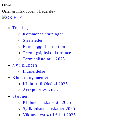
Skip
OK-HTF
to
Orienteringsklubben i Haderslev
content
Træning
Kommende træninger
Startsteder
Banelæggerinstruktion
Træningsløbskonkurrence
Terminsliste nr 1 2025
Ny i klubben
Indmeldelse
Klubarrangementer
Klubtur til Oksbøl 2025
Årshjul 2025/2026
Stævner
Klubmesterskabsløb 2025
Sydkredsmesterskaber 2025
Vikingedyst 4 til 6 juli 2025