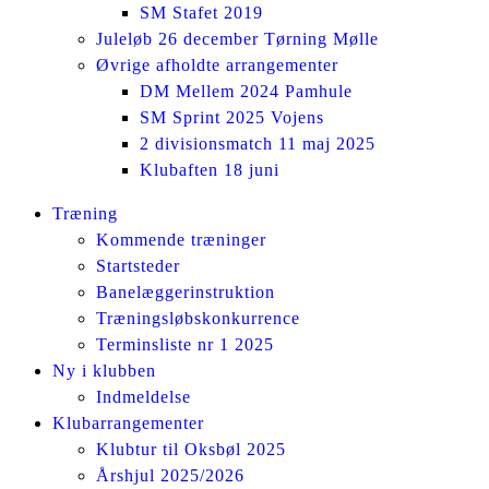
SM Stafet 2019
Juleløb 26 december Tørning Mølle
Øvrige afholdte arrangementer
DM Mellem 2024 Pamhule
SM Sprint 2025 Vojens
2 divisionsmatch 11 maj 2025
Klubaften 18 juni
Facebook
Instagram
Træning
page
page
Kommende træninger
opens
opens
Startsteder
in
in
Banelæggerinstruktion
new
new
Træningsløbskonkurrence
window
window
Terminsliste nr 1 2025
Ny i klubben
Indmeldelse
Klubarrangementer
Klubtur til Oksbøl 2025
Årshjul 2025/2026