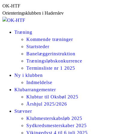
Skip
OK-HTF
to
Orienteringsklubben i Haderslev
content
Træning
Kommende træninger
Startsteder
Banelæggerinstruktion
Træningsløbskonkurrence
Terminsliste nr 1 2025
Ny i klubben
Indmeldelse
Klubarrangementer
Klubtur til Oksbøl 2025
Årshjul 2025/2026
Stævner
Klubmesterskabsløb 2025
Sydkredsmesterskaber 2025
Vikingedyst 4 til 6 juli 2025