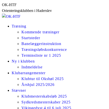
Skip
OK-HTF
to
Orienteringsklubben i Haderslev
content
Træning
Kommende træninger
Startsteder
Banelæggerinstruktion
Træningsløbskonkurrence
Terminsliste nr 1 2025
Ny i klubben
Indmeldelse
Klubarrangementer
Klubtur til Oksbøl 2025
Årshjul 2025/2026
Stævner
Klubmesterskabsløb 2025
Sydkredsmesterskaber 2025
Vikingedyst 4 til 6 juli 2025