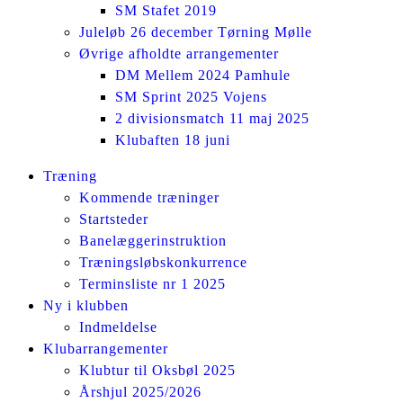
SM Stafet 2019
Juleløb 26 december Tørning Mølle
Øvrige afholdte arrangementer
DM Mellem 2024 Pamhule
SM Sprint 2025 Vojens
2 divisionsmatch 11 maj 2025
Klubaften 18 juni
Facebook
Instagram
Træning
page
page
Kommende træninger
opens
opens
Startsteder
in
in
Banelæggerinstruktion
new
new
Træningsløbskonkurrence
window
window
Terminsliste nr 1 2025
Ny i klubben
Indmeldelse
Klubarrangementer
Klubtur til Oksbøl 2025
Årshjul 2025/2026