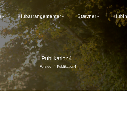
Klubarrangementer
Stævner
Klubinfo
n
Klubarrangementer
Stævner
Klubin
Publikation4
Du er her:
Forside
Publikation4