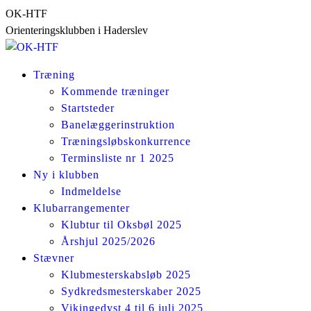
Skip
OK-HTF
to
Orienteringsklubben i Haderslev
content
Træning
Kommende træninger
Startsteder
Banelæggerinstruktion
Træningsløbskonkurrence
Terminsliste nr 1 2025
Ny i klubben
Indmeldelse
Klubarrangementer
Klubtur til Oksbøl 2025
Årshjul 2025/2026
Stævner
Klubmesterskabsløb 2025
Sydkredsmesterskaber 2025
Vikingedyst 4 til 6 juli 2025