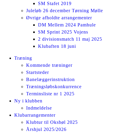
SM Stafet 2019
Juleløb 26 december Tørning Mølle
Øvrige afholdte arrangementer
DM Mellem 2024 Pamhule
SM Sprint 2025 Vojens
2 divisionsmatch 11 maj 2025
Klubaften 18 juni
Facebook
Instagram
Træning
page
page
Kommende træninger
opens
opens
Startsteder
in
in
Banelæggerinstruktion
new
new
Træningsløbskonkurrence
window
window
Terminsliste nr 1 2025
Ny i klubben
Indmeldelse
Klubarrangementer
Klubtur til Oksbøl 2025
Årshjul 2025/2026