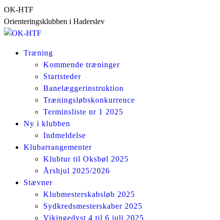
Skip
OK-HTF
to
Orienteringsklubben i Haderslev
content
Træning
Kommende træninger
Startsteder
Banelæggerinstruktion
Træningsløbskonkurrence
Terminsliste nr 1 2025
Ny i klubben
Indmeldelse
Klubarrangementer
Klubtur til Oksbøl 2025
Årshjul 2025/2026
Stævner
Klubmesterskabsløb 2025
Sydkredsmesterskaber 2025
Vikingedyst 4 til 6 juli 2025