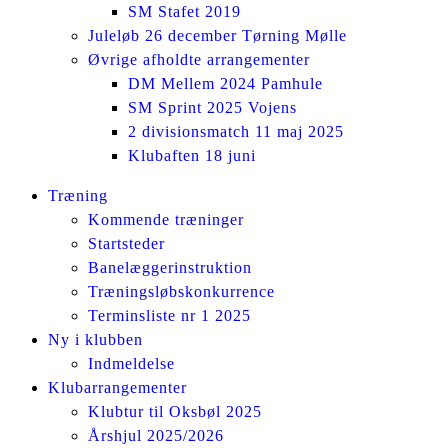
SM Stafet 2019
Juleløb 26 december Tørning Mølle
Øvrige afholdte arrangementer
DM Mellem 2024 Pamhule
SM Sprint 2025 Vojens
2 divisionsmatch 11 maj 2025
Klubaften 18 juni
Facebook
Instagram
Træning
page
page
Kommende træninger
opens
opens
Startsteder
in
in
Banelæggerinstruktion
new
new
Træningsløbskonkurrence
window
window
Terminsliste nr 1 2025
Ny i klubben
Indmeldelse
Klubarrangementer
Klubtur til Oksbøl 2025
Årshjul 2025/2026