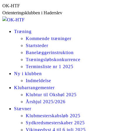
Skip
OK-HTF
to
Orienteringsklubben i Haderslev
content
Træning
Kommende træninger
Startsteder
Banelæggerinstruktion
Træningsløbskonkurrence
Terminsliste nr 1 2025
Ny i klubben
Indmeldelse
Klubarrangementer
Klubtur til Oksbøl 2025
Årshjul 2025/2026
Stævner
Klubmesterskabsløb 2025
Sydkredsmesterskaber 2025
Vikingedyst 4 til 6 juli 2025