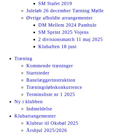
SM Stafet 2019
Juleløb 26 december Tørning Mølle
Øvrige afholdte arrangementer
DM Mellem 2024 Pamhule
SM Sprint 2025 Vojens
2 divisionsmatch 11 maj 2025
Klubaften 18 juni
Facebook
Instagram
Træning
page
page
Kommende træninger
opens
opens
Startsteder
in
in
Banelæggerinstruktion
new
new
Træningsløbskonkurrence
window
window
Terminsliste nr 1 2025
Ny i klubben
Indmeldelse
Klubarrangementer
Klubtur til Oksbøl 2025
Årshjul 2025/2026