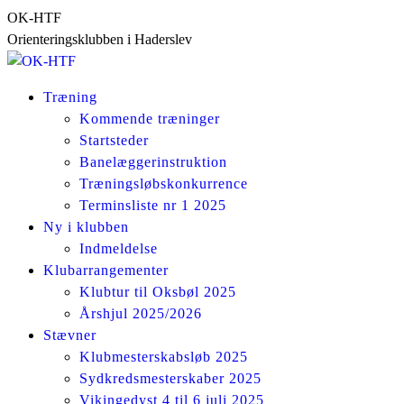
Skip
OK-HTF
to
Orienteringsklubben i Haderslev
content
Træning
Kommende træninger
Startsteder
Banelæggerinstruktion
Træningsløbskonkurrence
Terminsliste nr 1 2025
Ny i klubben
Indmeldelse
Klubarrangementer
Klubtur til Oksbøl 2025
Årshjul 2025/2026
Stævner
Klubmesterskabsløb 2025
Sydkredsmesterskaber 2025
Vikingedyst 4 til 6 juli 2025