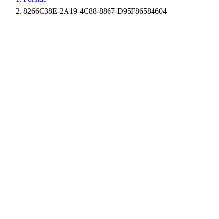
8266C38E-2A19-4C88-8867-D95F86584604