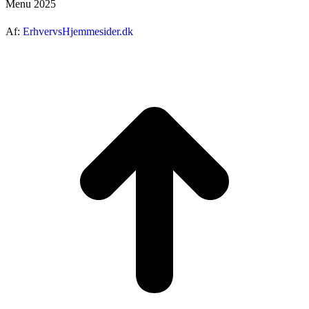
Menu 2025
Af:
ErhvervsHjemmesider.dk
ti
t