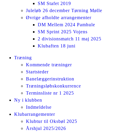
SM Stafet 2019
Juleløb 26 december Tørning Mølle
Øvrige afholdte arrangementer
DM Mellem 2024 Pamhule
SM Sprint 2025 Vojens
2 divisionsmatch 11 maj 2025
Klubaften 18 juni
Facebook
Instagram
Træning
page
page
Kommende træninger
opens
opens
Startsteder
in
in
Banelæggerinstruktion
new
new
Træningsløbskonkurrence
window
window
Terminsliste nr 1 2025
Ny i klubben
Indmeldelse
Klubarrangementer
Klubtur til Oksbøl 2025
Årshjul 2025/2026