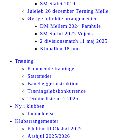
SM Stafet 2019
Juleløb 26 december Tørning Mølle
Øvrige afholdte arrangementer
DM Mellem 2024 Pamhule
SM Sprint 2025 Vojens
2 divisionsmatch 11 maj 2025
Klubaften 18 juni
Facebook
Instagram
Træning
page
page
Kommende træninger
opens
opens
Startsteder
in
in
Banelæggerinstruktion
new
new
Træningsløbskonkurrence
window
window
Terminsliste nr 1 2025
Ny i klubben
Indmeldelse
Klubarrangementer
Klubtur til Oksbøl 2025
Årshjul 2025/2026