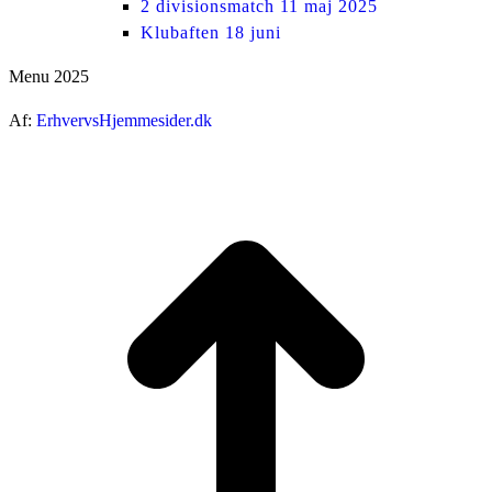
2 divisionsmatch 11 maj 2025
Klubaften 18 juni
Menu 2025
Af:
ErhvervsHjemmesider.dk
ti
t