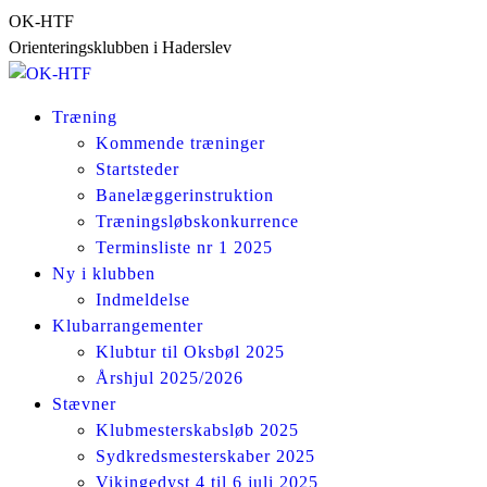
Skip
OK-HTF
to
Orienteringsklubben i Haderslev
content
Træning
Kommende træninger
Startsteder
Banelæggerinstruktion
Træningsløbskonkurrence
Terminsliste nr 1 2025
Ny i klubben
Indmeldelse
Klubarrangementer
Klubtur til Oksbøl 2025
Årshjul 2025/2026
Stævner
Klubmesterskabsløb 2025
Sydkredsmesterskaber 2025
Vikingedyst 4 til 6 juli 2025