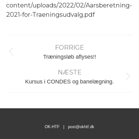
content/uploads/2022/02/Aarsberetning-
2021-for-Traeningsudvalg.pdf
Post
FORRIGE
navigation
Forrige
Træningsløb aflyses!!
nyhed:
NÆSTE
Næste
Kursus i CONDES og banelægning.
nyhed:
OK-HTF |
post@okhtf.dk