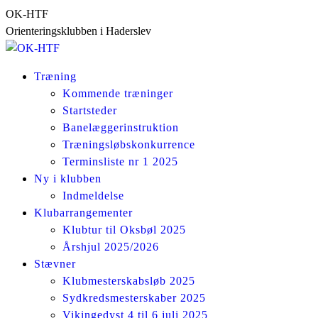
Skip
OK-HTF
to
Orienteringsklubben i Haderslev
content
Træning
Kommende træninger
Startsteder
Banelæggerinstruktion
Træningsløbskonkurrence
Terminsliste nr 1 2025
Ny i klubben
Indmeldelse
Klubarrangementer
Klubtur til Oksbøl 2025
Årshjul 2025/2026
Stævner
Klubmesterskabsløb 2025
Sydkredsmesterskaber 2025
Vikingedyst 4 til 6 juli 2025