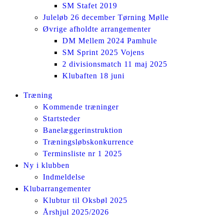
SM Stafet 2019
Juleløb 26 december Tørning Mølle
Øvrige afholdte arrangementer
DM Mellem 2024 Pamhule
SM Sprint 2025 Vojens
2 divisionsmatch 11 maj 2025
Klubaften 18 juni
Facebook
Instagram
Træning
page
page
Kommende træninger
opens
opens
Startsteder
in
in
Banelæggerinstruktion
new
new
Træningsløbskonkurrence
window
window
Terminsliste nr 1 2025
Ny i klubben
Indmeldelse
Klubarrangementer
Klubtur til Oksbøl 2025
Årshjul 2025/2026