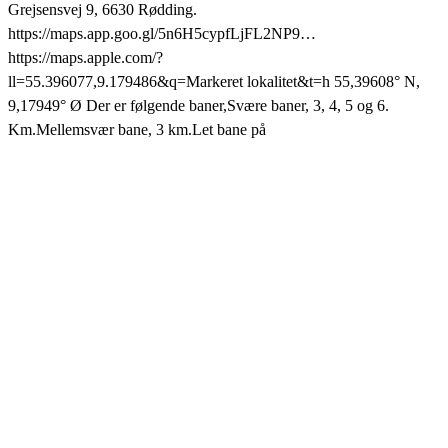
Grejsensvej 9, 6630 Rødding.
https://maps.app.goo.gl/5n6H5cypfLjFL2NP9…
https://maps.apple.com/?
ll=55.396077,9.179486&q=Markeret lokalitet&t=h 55,39608° N,
9,17949° Ø Der er følgende baner,Svære baner, 3, 4, 5 og 6.
Km.Mellemsvær bane, 3 km.Let bane på