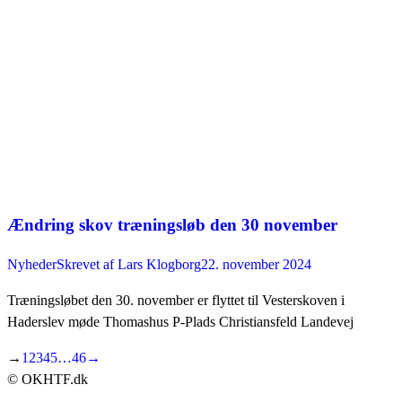
Ændring skov træningsløb den 30 november
Nyheder
Skrevet af
Lars Klogborg
22. november 2024
Træningsløbet den 30. november er flyttet til Vesterskoven i
Haderslev møde Thomashus P-Plads Christiansfeld Landevej
→
1
2
3
4
5
…
46
→
© OKHTF.dk