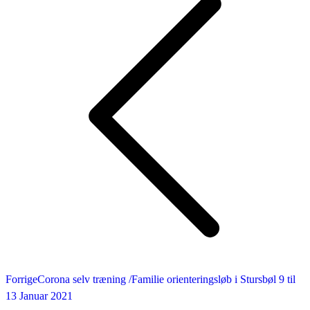
navigation
Forrige
Forrige
Corona selv træning /Familie orienteringsløb i Stursbøl 9 til
nyhed:
13 Januar 2021