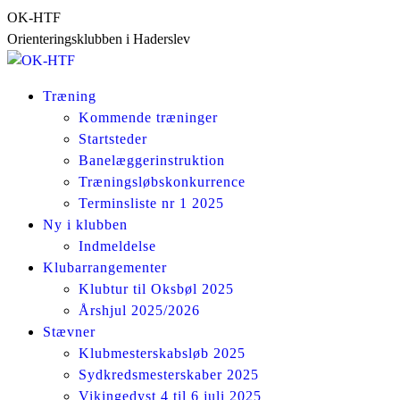
Skip
OK-HTF
to
Orienteringsklubben i Haderslev
content
Træning
Kommende træninger
Startsteder
Banelæggerinstruktion
Træningsløbskonkurrence
Terminsliste nr 1 2025
Ny i klubben
Indmeldelse
Klubarrangementer
Klubtur til Oksbøl 2025
Årshjul 2025/2026
Stævner
Klubmesterskabsløb 2025
Sydkredsmesterskaber 2025
Vikingedyst 4 til 6 juli 2025