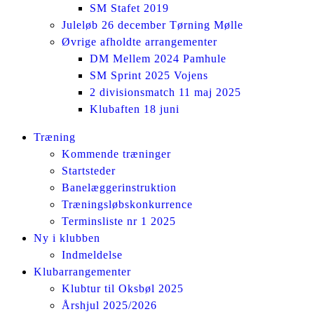
SM Stafet 2019
Juleløb 26 december Tørning Mølle
Øvrige afholdte arrangementer
DM Mellem 2024 Pamhule
SM Sprint 2025 Vojens
2 divisionsmatch 11 maj 2025
Klubaften 18 juni
Facebook
Instagram
Træning
page
page
Kommende træninger
opens
opens
Startsteder
in
in
Banelæggerinstruktion
new
new
Træningsløbskonkurrence
window
window
Terminsliste nr 1 2025
Ny i klubben
Indmeldelse
Klubarrangementer
Klubtur til Oksbøl 2025
Årshjul 2025/2026