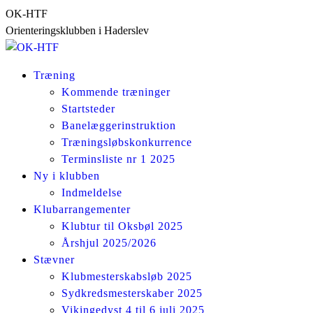
Skip
OK-HTF
to
Orienteringsklubben i Haderslev
content
Træning
Kommende træninger
Startsteder
Banelæggerinstruktion
Træningsløbskonkurrence
Terminsliste nr 1 2025
Ny i klubben
Indmeldelse
Klubarrangementer
Klubtur til Oksbøl 2025
Årshjul 2025/2026
Stævner
Klubmesterskabsløb 2025
Sydkredsmesterskaber 2025
Vikingedyst 4 til 6 juli 2025