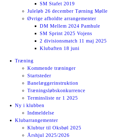
SM Stafet 2019
Juleløb 26 december Tørning Mølle
Øvrige afholdte arrangementer
DM Mellem 2024 Pamhule
SM Sprint 2025 Vojens
2 divisionsmatch 11 maj 2025
Klubaften 18 juni
Facebook
Instagram
Træning
page
page
Kommende træninger
opens
opens
Startsteder
in
in
Banelæggerinstruktion
new
new
Træningsløbskonkurrence
window
window
Terminsliste nr 1 2025
Ny i klubben
Indmeldelse
Klubarrangementer
Klubtur til Oksbøl 2025
Årshjul 2025/2026