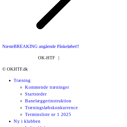
Næste
Næste
BREAKING angående Påskeløbet!!
nyhed:
OK-HTF |
post@okhtf.dk
© OKHTF.dk
Træning
Kommende træninger
Startsteder
Banelæggerinstruktion
Træningsløbskonkurrence
Terminsliste nr 1 2025
Ny i klubben