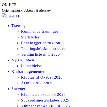
Skip
OK-HTF
to
Orienteringsklubben i Haderslev
content
Træning
Kommende træninger
Startsteder
Banelæggerinstruktion
Træningsløbskonkurrence
Terminsliste nr 1 2025
Ny i klubben
Indmeldelse
Klubarrangementer
Klubtur til Oksbøl 2025
Årshjul 2025/2026
Stævner
Klubmesterskabsløb 2025
Sydkredsmesterskaber 2025
Vikingedyst 4 til 6 juli 2025