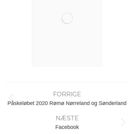
Post
FORRIGE
navigation
Forrige
Påskeløbet 2020 Rømø Nørreland og Sønderland
nyhed:
NÆSTE
Næste
Facebook