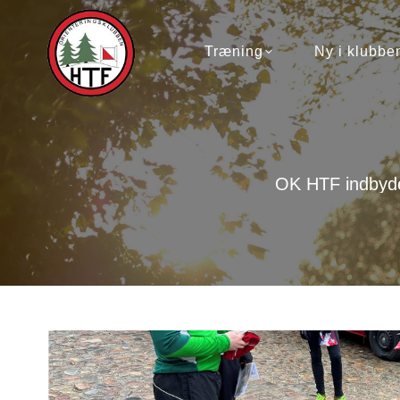
Træning
Ny i klubben
Træning
Ny i klubbe
OK HTF indbyder