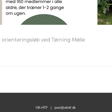
l orienteringsløb ved Tørning Mølle
Næste
nyhed:
OK-HTF |
post@okhtf.dk