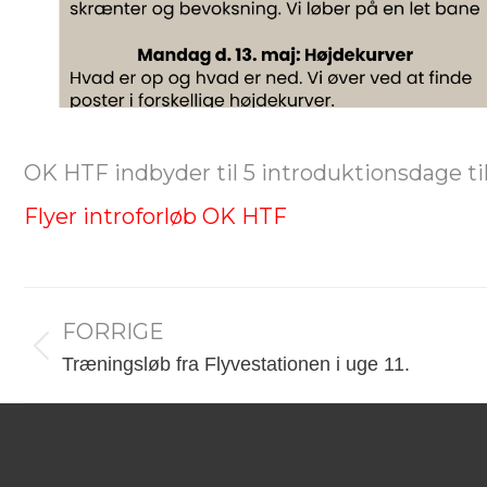
OK HTF indbyder til 5 introduktionsdage ti
Flyer introforløb OK HTF
Post
FORRIGE
navigation
Forrige
Træningsløb fra Flyvestationen i uge 11.
nyhed: