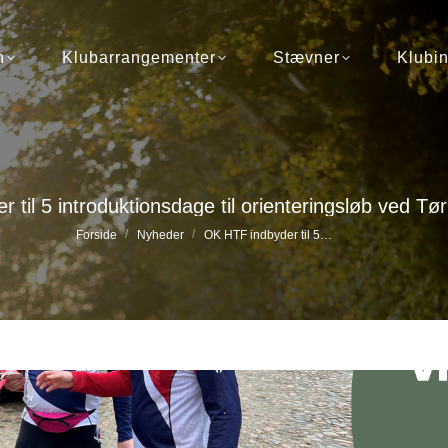
Klubarrangementer
Stævner
Klubinfo
n
Klubarrangementer
Stævner
Klubin
 til 5 introduktionsdage til orienteringsløb ved Tø
Du er her:
Forside
Nyheder
OK HTF indbyder til 5…