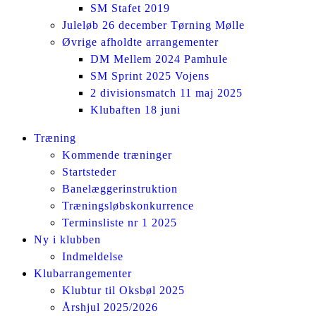
SM Stafet 2019
Juleløb 26 december Tørning Mølle
Øvrige afholdte arrangementer
DM Mellem 2024 Pamhule
SM Sprint 2025 Vojens
2 divisionsmatch 11 maj 2025
Klubaften 18 juni
Facebook
Instagram
Træning
page
page
Kommende træninger
opens
opens
Startsteder
in
in
Banelæggerinstruktion
new
new
Træningsløbskonkurrence
window
window
Terminsliste nr 1 2025
Ny i klubben
Indmeldelse
Klubarrangementer
Klubtur til Oksbøl 2025
Årshjul 2025/2026