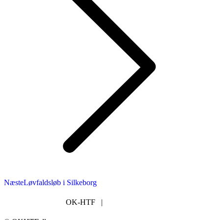
Næste
Næste
Løvfaldsløb i Silkeborg
nyhed:
OK-HTF |
post@okhtf.dk