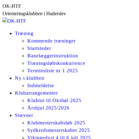
Skip
OK-HTF
to
Orienteringsklubben i Haderslev
content
Træning
Kommende træninger
Startsteder
Banelæggerinstruktion
Træningsløbskonkurrence
Terminsliste nr 1 2025
Ny i klubben
Indmeldelse
Klubarrangementer
Klubtur til Oksbøl 2025
Årshjul 2025/2026
Stævner
Klubmesterskabsløb 2025
Sydkredsmesterskaber 2025
Vikingedyst 4 til 6 juli 2025