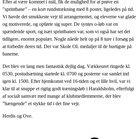
Efter at være kommet i mål, fik de mulighed for at prøve en
”sprintbane” – en kort rundstrækning med 8 poster, ligeledes på tid.
Vi havde det smukkeste vejr til arrangementet, og eleverne var glade
og motiverede, og opførte sig super. De syntes o-løb var en
spændende sport, og især sprintbanen var, som vi også har set det
tidligere, enormt populær. Nogle nåede helt op på 8 ture i forsøg på
at forbedre deres tid. Der var Skole OL medaljer til de hurtigste på
banerne.
Det blev en lang men fantastisk dejlig dag. Vækkeuret ringede kl.
0530, postudsætning startede kl. 0700 og posterne var samlet ind
igen kl. 1500. Efter hjemkomst ved 16-tiden og et lille hvil, var vi
klar til at snuppe et rigtig godt træningsløb i Haraldsholm, efterfulgt
af socialt samvær med mange af klubmedlemmerne, der blev
”hængende” et stykke tid i det fine vejr.
Herdis og Ove.
Post