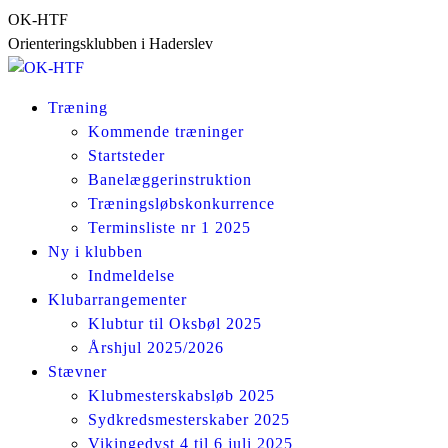
Skip
OK-HTF
to
Orienteringsklubben i Haderslev
content
Træning
Kommende træninger
Startsteder
Banelæggerinstruktion
Træningsløbskonkurrence
Terminsliste nr 1 2025
Ny i klubben
Indmeldelse
Klubarrangementer
Klubtur til Oksbøl 2025
Årshjul 2025/2026
Stævner
Klubmesterskabsløb 2025
Sydkredsmesterskaber 2025
Vikingedyst 4 til 6 juli 2025