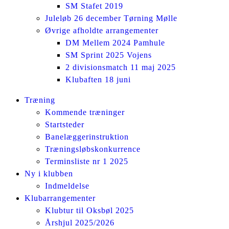
SM Stafet 2019
Juleløb 26 december Tørning Mølle
Øvrige afholdte arrangementer
DM Mellem 2024 Pamhule
SM Sprint 2025 Vojens
2 divisionsmatch 11 maj 2025
Klubaften 18 juni
Facebook
Instagram
Træning
page
page
Kommende træninger
opens
opens
Startsteder
in
in
Banelæggerinstruktion
new
new
Træningsløbskonkurrence
window
window
Terminsliste nr 1 2025
Ny i klubben
Indmeldelse
Klubarrangementer
Klubtur til Oksbøl 2025
Årshjul 2025/2026