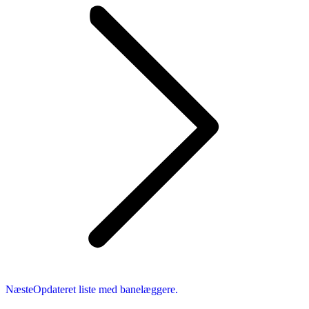
Næste
Næste
Opdateret liste med banelæggere.
nyhed: