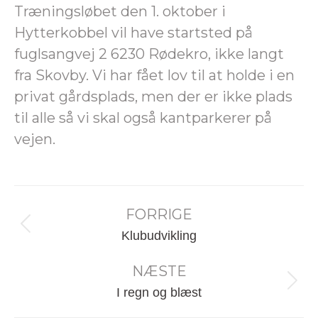
Træningsløbet den 1. oktober i
Hytterkobbel vil have startsted på
fuglsangvej 2 6230 Rødekro, ikke langt
fra Skovby. Vi har fået lov til at holde i en
privat gårdsplads, men der er ikke plads
til alle så vi skal også kantparkerer på
vejen.
Post
FORRIGE
navigation
Forrige
Klubudvikling
nyhed:
NÆSTE
Næste
I regn og blæst
nyhed: