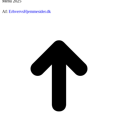
Menu 2025
Af:
ErhvervsHjemmesider.dk
ti
t