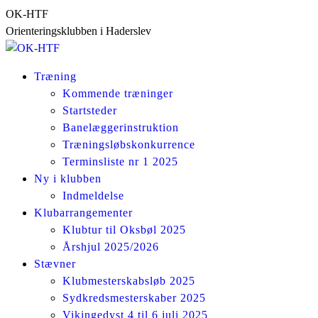
Skip
OK-HTF
to
Orienteringsklubben i Haderslev
content
Træning
Kommende træninger
Startsteder
Banelæggerinstruktion
Træningsløbskonkurrence
Terminsliste nr 1 2025
Ny i klubben
Indmeldelse
Klubarrangementer
Klubtur til Oksbøl 2025
Årshjul 2025/2026
Stævner
Klubmesterskabsløb 2025
Sydkredsmesterskaber 2025
Vikingedyst 4 til 6 juli 2025