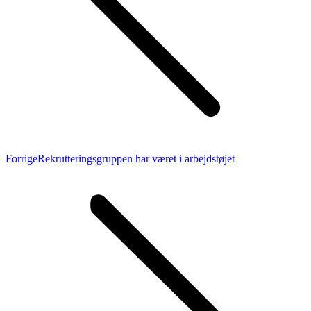
Forrige
Forrige
Rekrutteringsgruppen har været i arbejdstøjet
nyhed: