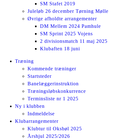
SM Stafet 2019
Juleløb 26 december Tørning Mølle
Øvrige afholdte arrangementer
DM Mellem 2024 Pamhule
SM Sprint 2025 Vojens
2 divisionsmatch 11 maj 2025
Klubaften 18 juni
Facebook
Instagram
Træning
page
page
Kommende træninger
opens
opens
Startsteder
in
in
Banelæggerinstruktion
new
new
Træningsløbskonkurrence
window
window
Terminsliste nr 1 2025
Ny i klubben
Indmeldelse
Klubarrangementer
Klubtur til Oksbøl 2025
Årshjul 2025/2026