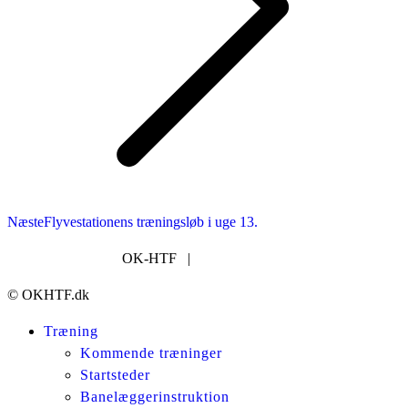
Næste
Næste
Flyvestationens træningsløb i uge 13.
nyhed:
OK-HTF |
post@okhtf.dk
© OKHTF.dk
Træning
Kommende træninger
Startsteder
Banelæggerinstruktion