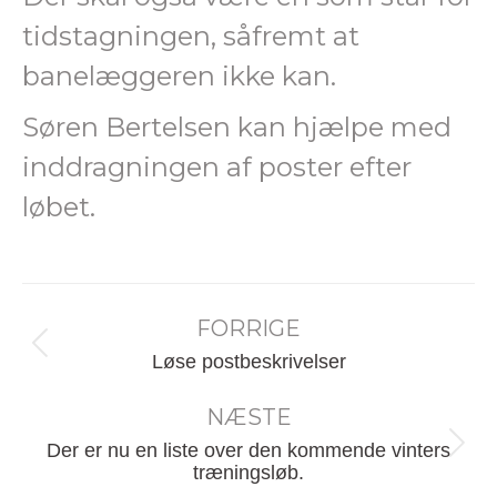
tidstagningen, såfremt at
banelæggeren ikke kan.
Søren Bertelsen kan hjælpe med
inddragningen af poster efter
løbet.
Post
FORRIGE
navigation
Forrige
Løse postbeskrivelser
nyhed:
NÆSTE
Der er nu en liste over den kommende vinters
Næste
træningsløb.
nyhed: